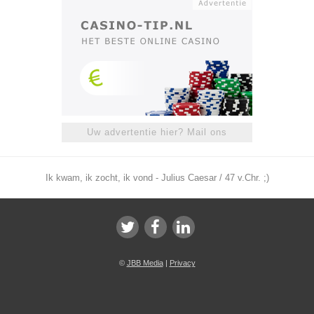
Uw advertentie hier? Mail ons
Ik kwam, ik zocht, ik vond - Julius Caesar / 47 v.Chr. ;)
©
JBB Media
|
Privacy