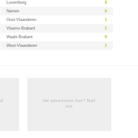
Luxemburg
0
Namen
0
Oost-Vlaanderen
1
Vlaams-Brabant
1
Waals-Brabant
0
West-Vlaanderen
1
il
Uw advertentie hier? Mail
ons