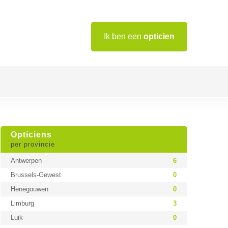
Ik ben een
opticien
Opticiens
per provincie
Antwerpen
6
Brussels-Gewest
0
Henegouwen
0
Limburg
3
Luik
0