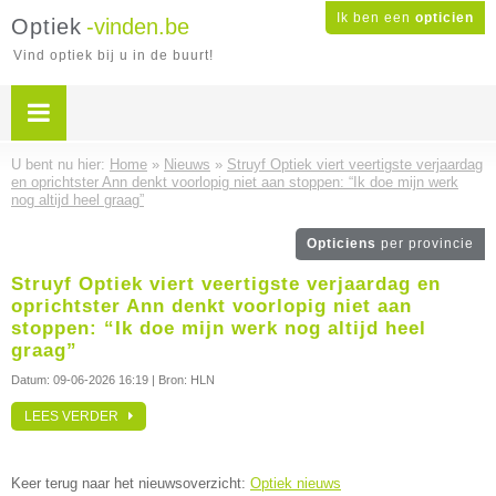
Ik ben een
opticien
Optiek
-vinden.be
Vind optiek bij u in de buurt!
U bent nu hier:
Home
»
Nieuws
»
Struyf Optiek viert veertigste verjaardag
en oprichtster Ann denkt voorlopig niet aan stoppen: “Ik doe mijn werk
nog altijd heel graag”
Opticiens
per provincie
Struyf Optiek viert veertigste verjaardag en
oprichtster Ann denkt voorlopig niet aan
stoppen: “Ik doe mijn werk nog altijd heel
graag”
Datum:
09-06-2026 16:19
| Bron: HLN
LEES VERDER
Keer terug naar het nieuwsoverzicht:
Optiek nieuws