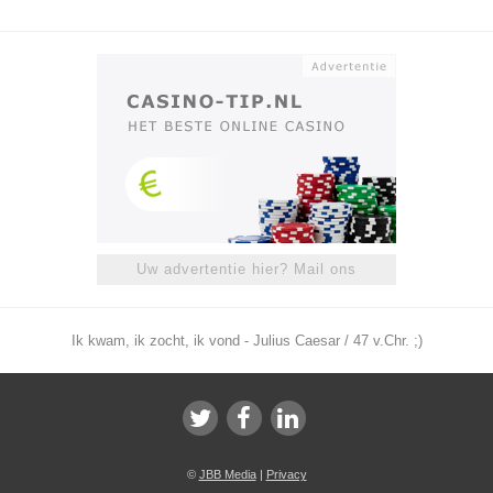
Uw advertentie hier? Mail ons
Ik kwam, ik zocht, ik vond - Julius Caesar / 47 v.Chr. ;)
©
JBB Media
|
Privacy