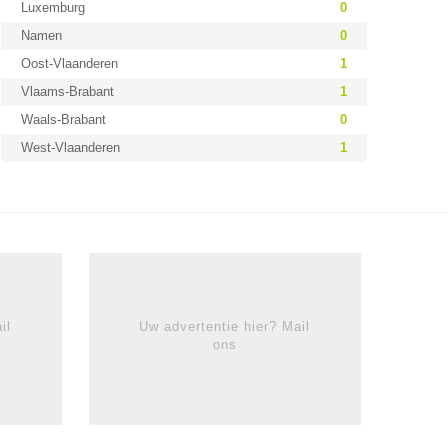
Luxemburg
0
Namen
0
Oost-Vlaanderen
1
Vlaams-Brabant
1
Waals-Brabant
0
West-Vlaanderen
1
il
Uw advertentie hier? Mail
ons