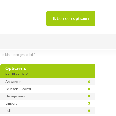
Ik ben een
opticien
de klant een gratis bril”
Opticiens
per provincie
Antwerpen
6
Brussels-Gewest
0
Henegouwen
0
Limburg
3
Luik
0