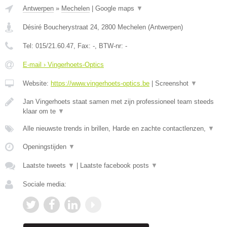
Antwerpen
»
Mechelen
|
Google maps
▼
Désiré Boucherystraat 24
,
2800
Mechelen
(
Antwerpen
)
Tel:
015/21.60.47
, Fax:
-
, BTW-nr:
-
E-mail › Vingerhoets-Optics
Website:
https://www.vingerhoets-optics.be
|
Screenshot
▼
Jan Vingerhoets staat samen met zijn professioneel team steeds
klaar om te
▼
Alle nieuwste trends in brillen, Harde en zachte contactlenzen,
▼
Openingstijden
▼
Laatste tweets
▼
|
Laatste facebook posts
▼
Sociale media: