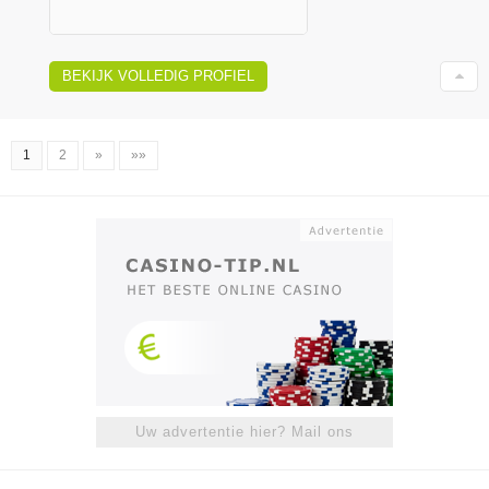
BEKIJK VOLLEDIG PROFIEL
1
2
»
»»
Uw advertentie hier? Mail ons