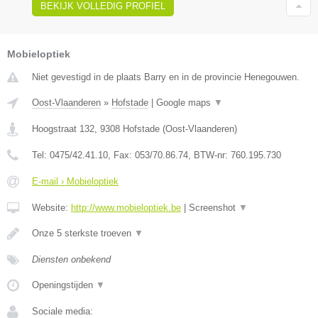
BEKIJK VOLLEDIG PROFIEL
Mobieloptiek
Niet gevestigd in de plaats Barry en in de provincie Henegouwen.
Oost-Vlaanderen
»
Hofstade
|
Google maps
▼
Hoogstraat 132
,
9308
Hofstade
(
Oost-Vlaanderen
)
Tel:
0475/42.41.10
, Fax:
053/70.86.74
, BTW-nr:
760.195.730
E-mail › Mobieloptiek
Website:
http://www.mobieloptiek.be
|
Screenshot
▼
Onze 5 sterkste troeven
▼
Diensten onbekend
Openingstijden
▼
Sociale media: