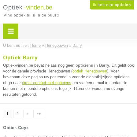
Ik ben een
opticien
Optiek
-vinden.be
Vind optiek bij u in de buurt!
U bent nu hier:
Home
»
Henegouwen
»
Barry
Optiek Barry
Optiek-vinden.be bevat helaas nog geen
opticiens in Barry
. Dit geldt ook
voor de gehele provincie Henegouwen (
optiek Henegouwen
). Voer
bovenaan deze pagina uw postcode in voor de dichtstbijzijnde opticiens
of ga naar
direct contact met opticiens
om via één e-mail in contact te
komen met meerdere opticiens tegelijk. Hieronder worden nu overige
resultaten getoond.
1
2
»
»»
Optiek Cuyx