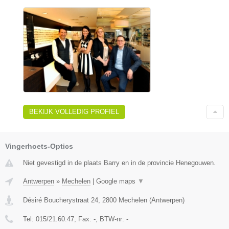
BEKIJK VOLLEDIG PROFIEL
Vingerhoets-Optics
Niet gevestigd in de plaats Barry en in de provincie Henegouwen.
Antwerpen
»
Mechelen
|
Google maps
▼
Désiré Boucherystraat 24
,
2800
Mechelen
(
Antwerpen
)
Tel:
015/21.60.47
, Fax:
-
, BTW-nr:
-