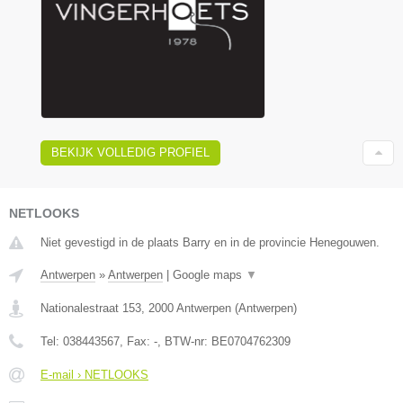
BEKIJK VOLLEDIG PROFIEL
NETLOOKS
Niet gevestigd in de plaats Barry en in de provincie Henegouwen.
Antwerpen
»
Antwerpen
|
Google maps
▼
Nationalestraat 153
,
2000
Antwerpen
(
Antwerpen
)
Tel:
038443567
, Fax:
-
, BTW-nr:
BE0704762309
E-mail › NETLOOKS