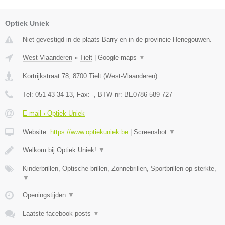
Optiek Uniek
Niet gevestigd in de plaats Barry en in de provincie Henegouwen.
West-Vlaanderen
»
Tielt
|
Google maps
▼
Kortrijkstraat 78
,
8700
Tielt
(
West-Vlaanderen
)
Tel:
051 43 34 13
, Fax:
-
, BTW-nr:
BE0786 589 727
E-mail › Optiek Uniek
Website:
https://www.optiekuniek.be
|
Screenshot
▼
Welkom bij Optiek Uniek!
▼
Kinderbrillen, Optische brillen, Zonnebrillen, Sportbrillen op sterkte,
▼
Openingstijden
▼
Laatste facebook posts
▼