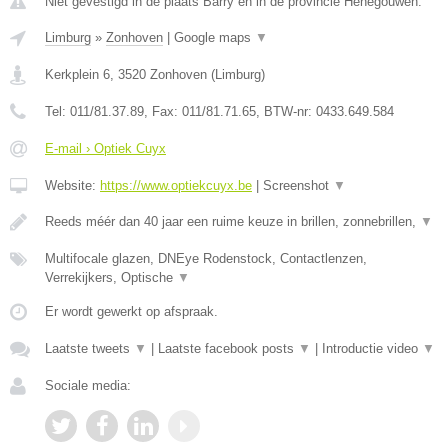
Niet gevestigd in de plaats Barry en in de provincie Henegouwen.
Limburg
»
Zonhoven
|
Google maps
▼
Kerkplein 6
,
3520
Zonhoven
(
Limburg
)
Tel:
011/81.37.89
, Fax:
011/81.71.65
, BTW-nr:
0433.649.584
E-mail › Optiek Cuyx
Website:
https://www.optiekcuyx.be
|
Screenshot
▼
Reeds méér dan 40 jaar een ruime keuze in brillen, zonnebrillen,
▼
Multifocale glazen, DNEye Rodenstock, Contactlenzen,
Verrekijkers, Optische
▼
Er wordt gewerkt op afspraak.
Laatste tweets
▼
|
Laatste facebook posts
▼
|
Introductie video
▼
Sociale media: