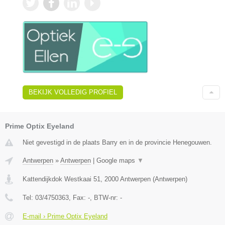
BEKIJK VOLLEDIG PROFIEL
Prime Optix Eyeland
Niet gevestigd in de plaats Barry en in de provincie Henegouwen.
Antwerpen
»
Antwerpen
|
Google maps
▼
Kattendijkdok Westkaai 51
,
2000
Antwerpen
(
Antwerpen
)
Tel:
03/4750363
, Fax:
-
, BTW-nr:
-
E-mail › Prime Optix Eyeland