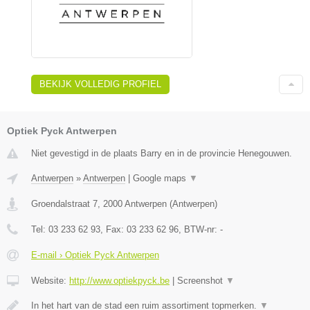
BEKIJK VOLLEDIG PROFIEL
Optiek Pyck Antwerpen
Niet gevestigd in de plaats Barry en in de provincie Henegouwen.
Antwerpen
»
Antwerpen
|
Google maps
▼
Groendalstraat 7
,
2000
Antwerpen
(
Antwerpen
)
Tel:
03 233 62 93
, Fax:
03 233 62 96
, BTW-nr:
-
E-mail › Optiek Pyck Antwerpen
Website:
http://www.optiekpyck.be
|
Screenshot
▼
In het hart van de stad een ruim assortiment topmerken.
▼