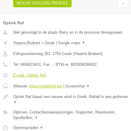
BEKIJK VOLLEDIG PROFIEL
Optiek Raf
Niet gevestigd in de plaats Barry en in de provincie Henegouwen.
Vlaams-Brabant
»
Gooik
|
Google maps
▼
Edingsesteenweg 262
,
1755
Gooik
(
Vlaams-Brabant
)
Tel:
0456015631
, Fax:
-
, BTW-nr:
BE0536288452
E-mail › Optiek Raf
Website:
https://optiekraf.be/
|
Screenshot
▼
Optiek Raf blaast een nieuwe wind in Gooik. Rafaël is een gedreven
▼
Opticien, Contactlensaanpassingen, Oogtesten, Kleurtesten,
Sportbrillen,
▼
Openingstijden
▼