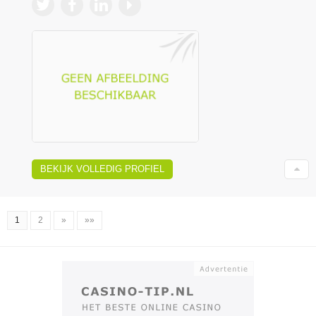
BEKIJK VOLLEDIG PROFIEL
1
2
»
»»