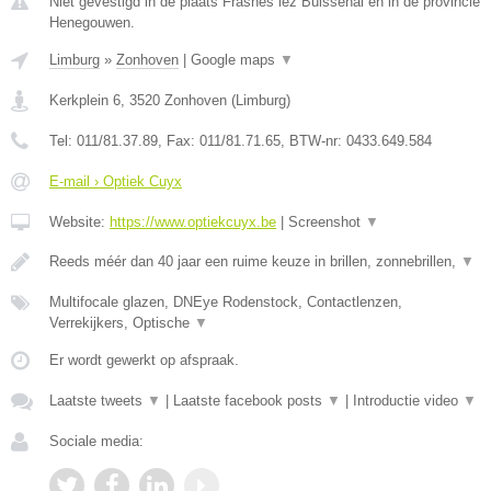
Niet gevestigd in de plaats Frasnes lez Buissenal en in de provincie
Henegouwen.
Limburg
»
Zonhoven
|
Google maps
▼
Kerkplein 6
,
3520
Zonhoven
(
Limburg
)
Tel:
011/81.37.89
, Fax:
011/81.71.65
, BTW-nr:
0433.649.584
E-mail › Optiek Cuyx
Website:
https://www.optiekcuyx.be
|
Screenshot
▼
Reeds méér dan 40 jaar een ruime keuze in brillen, zonnebrillen,
▼
Multifocale glazen, DNEye Rodenstock, Contactlenzen,
Verrekijkers, Optische
▼
Er wordt gewerkt op afspraak.
Laatste tweets
▼
|
Laatste facebook posts
▼
|
Introductie video
▼
Sociale media: