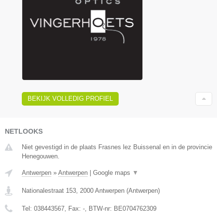
BEKIJK VOLLEDIG PROFIEL
NETLOOKS
Niet gevestigd in de plaats Frasnes lez Buissenal en in de provincie
Henegouwen.
Antwerpen
»
Antwerpen
|
Google maps
▼
Nationalestraat 153
,
2000
Antwerpen
(
Antwerpen
)
Tel:
038443567
, Fax:
-
, BTW-nr:
BE0704762309