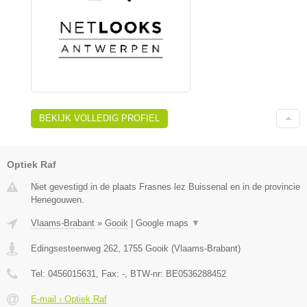
BEKIJK VOLLEDIG PROFIEL
Optiek Raf
Niet gevestigd in de plaats Frasnes lez Buissenal en in de provincie
Henegouwen.
Vlaams-Brabant
»
Gooik
|
Google maps
▼
Edingsesteenweg 262
,
1755
Gooik
(
Vlaams-Brabant
)
Tel:
0456015631
, Fax:
-
, BTW-nr:
BE0536288452
E-mail › Optiek Raf