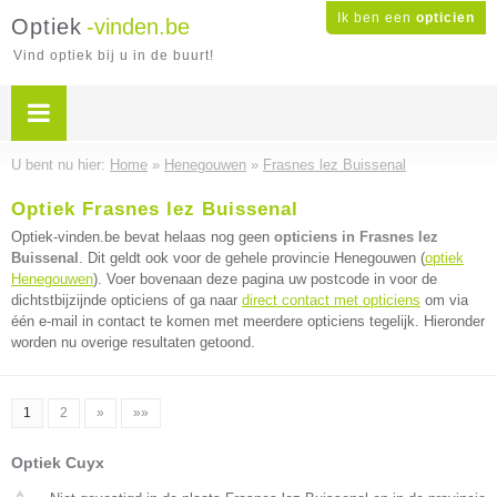
Ik ben een
opticien
Optiek
-vinden.be
Vind optiek bij u in de buurt!
U bent nu hier:
Home
»
Henegouwen
»
Frasnes lez Buissenal
Optiek Frasnes lez Buissenal
Optiek-vinden.be bevat helaas nog geen
opticiens in Frasnes lez
Buissenal
. Dit geldt ook voor de gehele provincie Henegouwen (
optiek
Henegouwen
). Voer bovenaan deze pagina uw postcode in voor de
dichtstbijzijnde opticiens of ga naar
direct contact met opticiens
om via
één e-mail in contact te komen met meerdere opticiens tegelijk. Hieronder
worden nu overige resultaten getoond.
1
2
»
»»
Optiek Cuyx