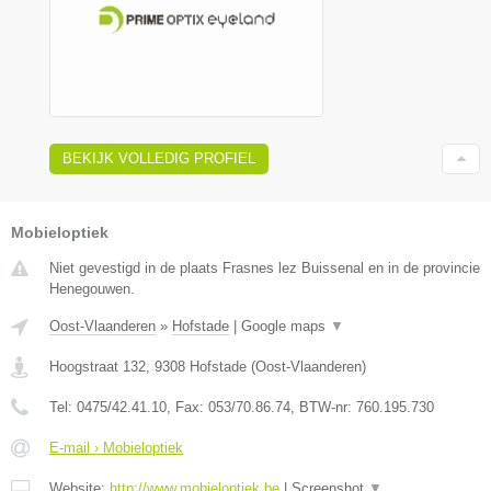
BEKIJK VOLLEDIG PROFIEL
Mobieloptiek
Niet gevestigd in de plaats Frasnes lez Buissenal en in de provincie
Henegouwen.
Oost-Vlaanderen
»
Hofstade
|
Google maps
▼
Hoogstraat 132
,
9308
Hofstade
(
Oost-Vlaanderen
)
Tel:
0475/42.41.10
, Fax:
053/70.86.74
, BTW-nr:
760.195.730
E-mail › Mobieloptiek
Website:
http://www.mobieloptiek.be
|
Screenshot
▼