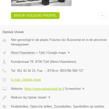
BEKIJK VOLLEDIG PROFIEL
Optiek Uniek
Niet gevestigd in de plaats Frasnes lez Buissenal en in de provincie
Henegouwen.
West-Vlaanderen
»
Tielt
|
Google maps
▼
Kortrijkstraat 78
,
8700
Tielt
(
West-Vlaanderen
)
Tel:
051 43 34 13
, Fax:
-
, BTW-nr:
BE0786 589 727
E-mail › Optiek Uniek
Website:
https://www.optiekuniek.be
|
Screenshot
▼
Welkom bij Optiek Uniek!
▼
Kinderbrillen, Optische brillen, Zonnebrillen, Sportbrillen op sterkte,