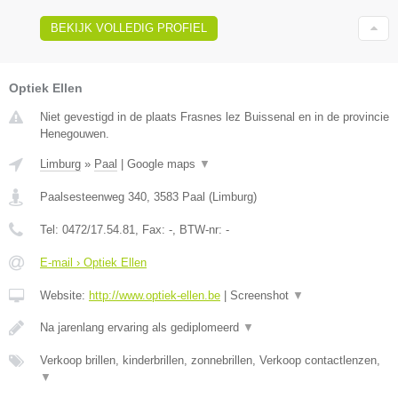
BEKIJK VOLLEDIG PROFIEL
Optiek Ellen
Niet gevestigd in de plaats Frasnes lez Buissenal en in de provincie
Henegouwen.
Limburg
»
Paal
|
Google maps
▼
Paalsesteenweg 340
,
3583
Paal
(
Limburg
)
Tel:
0472/17.54.81
, Fax:
-
, BTW-nr:
-
E-mail › Optiek Ellen
Website:
http://www.optiek-ellen.be
|
Screenshot
▼
Na jarenlang ervaring als gediplomeerd
▼
Verkoop brillen, kinderbrillen, zonnebrillen, Verkoop contactlenzen,
▼