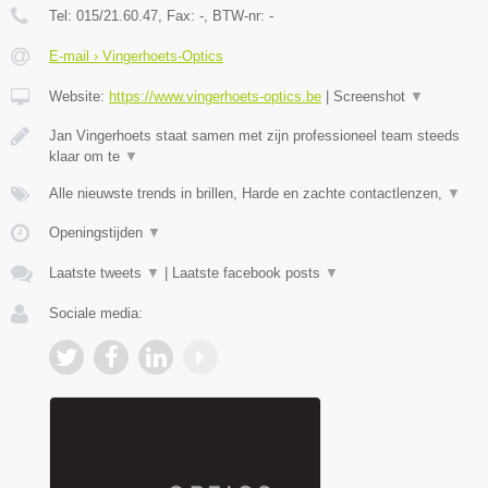
Tel:
015/21.60.47
, Fax:
-
, BTW-nr:
-
E-mail › Vingerhoets-Optics
Website:
https://www.vingerhoets-optics.be
|
Screenshot
▼
Jan Vingerhoets staat samen met zijn professioneel team steeds
klaar om te
▼
Alle nieuwste trends in brillen, Harde en zachte contactlenzen,
▼
Openingstijden
▼
Laatste tweets
▼
|
Laatste facebook posts
▼
Sociale media: