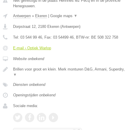
Niet gevestigd in de plaats Herinnes lez Pecq en in de provincie
Henegouwen.
Antwerpen
»
Ekeren
|
Google maps
▼
Dorpstraat 12
,
2180
Ekeren
(
Antwerpen
)
Tel:
03 544 99 46
, Fax:
03 54499 46
, BTW-nr:
BE 508 322 758
E-mail › Optiek Warlop
Website onbekend
Brillen voor groot en klein. Merk monturen D&G, Armani, Superdry,
▼
Diensten onbekend
Openingstijden onbekend
Sociale media: