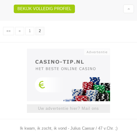
BEKIJK VOLLEDIG PROFIEL
««
«
1
2
Uw advertentie hier? Mail ons
Ik kwam, ik zocht, ik vond - Julius Caesar / 47 v.Chr. ;)