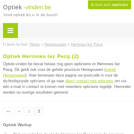
Ik ben een
opticien
Optiek
-vinden.be
Vind optiek bij u in de buurt!
U bent nu hier:
Home
»
Henegouwen
»
Herinnes lez Pecq
Optiek Herinnes lez Pecq (2)
Optiek-vinden.be bevat helaas nog geen
opticiens in Herinnes lez
Pecq
. Dit geldt ook voor de gehele provincie Henegouwen (
optiek
Henegouwen
). Voer bovenaan deze pagina uw postcode in voor de
dichtstbijzijnde opticiens of ga naar
direct contact met opticiens
om via
één e-mail in contact te komen met meerdere opticiens tegelijk. Hieronder
worden nu overige resultaten getoond.
««
«
1
2
Optiek Warlop