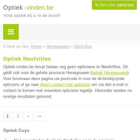
Ik ben een
opticien
Optiek
-vinden.be
Vind optiek bij u in de buurt!
U bent nu hier:
Home
»
Henegouwen
»
Neufvilles
Optiek Neufvilles
Optiek-vinden.be bevat helaas nog geen
opticiens in Neufvilles
. Dit
geldt ook voor de gehele provincie Henegouwen (
optiek Henegouwen
).
Voer bovenaan deze pagina uw postcode in voor de dichtstbijzijnde
opticiens of ga naar
direct contact met opticiens
om via één e-mail in
contact te komen met meerdere opticiens tegelijk. Hieronder worden nu
overige resultaten getoond.
1
2
»
»»
Optiek Cuyx