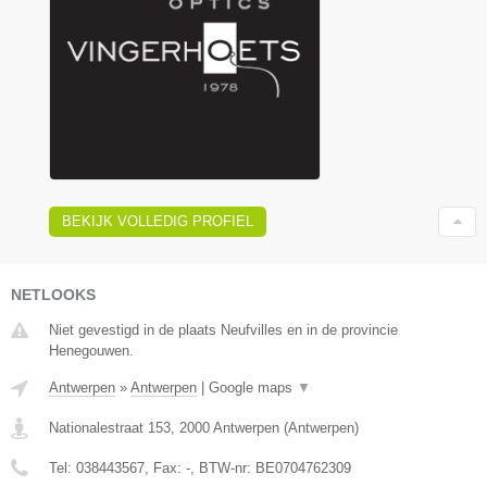
BEKIJK VOLLEDIG PROFIEL
NETLOOKS
Niet gevestigd in de plaats Neufvilles en in de provincie
Henegouwen.
Antwerpen
»
Antwerpen
|
Google maps
▼
Nationalestraat 153
,
2000
Antwerpen
(
Antwerpen
)
Tel:
038443567
, Fax:
-
, BTW-nr:
BE0704762309