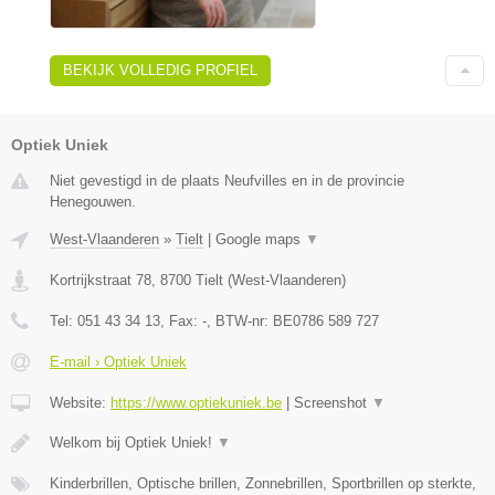
BEKIJK VOLLEDIG PROFIEL
Optiek Uniek
Niet gevestigd in de plaats Neufvilles en in de provincie
Henegouwen.
West-Vlaanderen
»
Tielt
|
Google maps
▼
Kortrijkstraat 78
,
8700
Tielt
(
West-Vlaanderen
)
Tel:
051 43 34 13
, Fax:
-
, BTW-nr:
BE0786 589 727
E-mail › Optiek Uniek
Website:
https://www.optiekuniek.be
|
Screenshot
▼
Welkom bij Optiek Uniek!
▼
Kinderbrillen, Optische brillen, Zonnebrillen, Sportbrillen op sterkte,