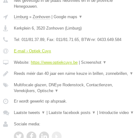
Niet gevestigd in de plaats Neufvilles en in de provincie
Henegouwen.
Limburg
»
Zonhoven
|
Google maps
▼
Kerkplein 6
,
3520
Zonhoven
(
Limburg
)
Tel:
011/81.37.89
, Fax:
011/81.71.65
, BTW-nr:
0433.649.584
E-mail › Optiek Cuyx
Website:
https://www.optiekcuyx.be
|
Screenshot
▼
Reeds méér dan 40 jaar een ruime keuze in brillen, zonnebrillen,
▼
Multifocale glazen, DNEye Rodenstock, Contactlenzen,
Verrekijkers, Optische
▼
Er wordt gewerkt op afspraak.
Laatste tweets
▼
|
Laatste facebook posts
▼
|
Introductie video
▼
Sociale media: