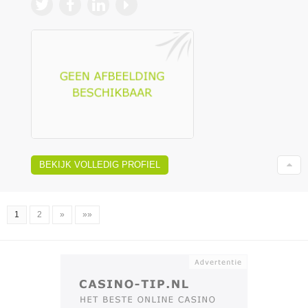
BEKIJK VOLLEDIG PROFIEL
1
2
»
»»