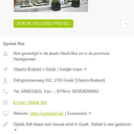
BEKIJK VOLLEDIG PROFIEL
Optiek Raf
Niet gevestigd in de plaats Neufvilles en in de provincie
Henegouwen.
Vlaams-Brabant
»
Gooik
|
Google maps
▼
Edingsesteenweg 262
,
1755
Gooik
(
Vlaams-Brabant
)
Tel:
0456015631
, Fax:
-
, BTW-nr:
BE0536288452
E-mail › Optiek Raf
Website:
https://optiekraf.be/
|
Screenshot
▼
Optiek Raf blaast een nieuwe wind in Gooik. Rafaël is een gedreven
▼