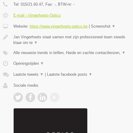
Tel:
015/21.60.47
, Fax:
-
, BTW-nr:
-
E-mail › Vingerhoets-Optics
Website:
https://www.vingerhoets-optics.be
|
Screenshot
▼
Jan Vingerhoets staat samen met zijn professioneel team steeds
klaar om te
▼
Alle nieuwste trends in brillen, Harde en zachte contactlenzen,
▼
Openingstijden
▼
Laatste tweets
▼
|
Laatste facebook posts
▼
Sociale media: