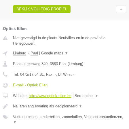
BEKIJK VOLLEDIG PROFIEL
Optiek Ellen
Niet gevestigd in de plaats Neufvilles en in de provincie
Henegouwen.
Limburg
»
Paal
|
Google maps
▼
Paalsesteenweg 340
,
3583
Paal
(
Limburg
)
Tel:
0472/17.54.81
, Fax:
-
, BTW-nr:
-
E-mail › Optiek Ellen
Website:
http://www.optiek-ellen.be
|
Screenshot
▼
Na jarenlang ervaring als gediplomeerd
▼
Verkoop brillen, kinderbrillen, zonnebrillen, Verkoop contactlenzen,
▼