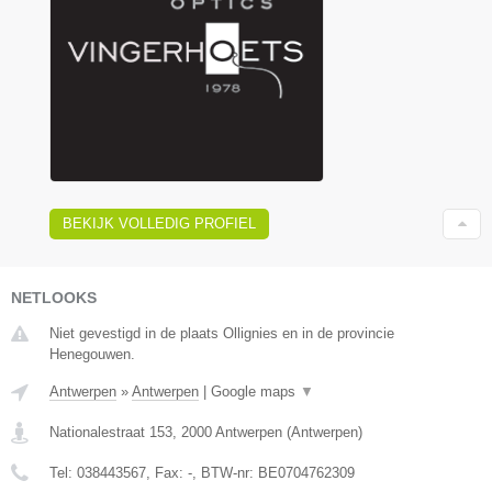
BEKIJK VOLLEDIG PROFIEL
NETLOOKS
Niet gevestigd in de plaats Ollignies en in de provincie
Henegouwen.
Antwerpen
»
Antwerpen
|
Google maps
▼
Nationalestraat 153
,
2000
Antwerpen
(
Antwerpen
)
Tel:
038443567
, Fax:
-
, BTW-nr:
BE0704762309