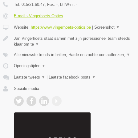
Tel:
015/21.60.47
, Fax:
-
, BTW-nr:
-
E-mail › Vingerhoets-Optics
Website:
https://www.vingerhoets-optics.be
|
Screenshot
▼
Jan Vingerhoets staat samen met zijn professioneel team steeds
klaar om te
▼
Alle nieuwste trends in brillen, Harde en zachte contactlenzen,
▼
Openingstijden
▼
Laatste tweets
▼
|
Laatste facebook posts
▼
Sociale media: