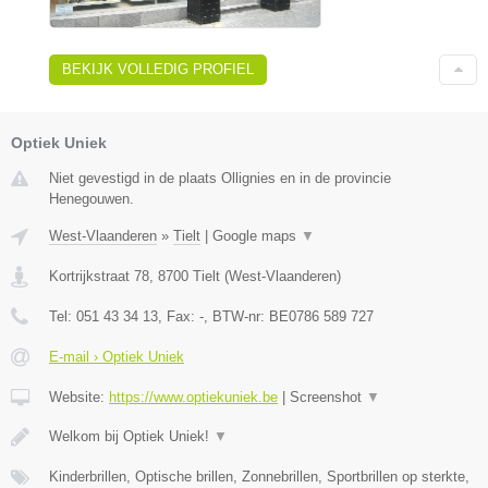
BEKIJK VOLLEDIG PROFIEL
Optiek Uniek
Niet gevestigd in de plaats Ollignies en in de provincie
Henegouwen.
West-Vlaanderen
»
Tielt
|
Google maps
▼
Kortrijkstraat 78
,
8700
Tielt
(
West-Vlaanderen
)
Tel:
051 43 34 13
, Fax:
-
, BTW-nr:
BE0786 589 727
E-mail › Optiek Uniek
Website:
https://www.optiekuniek.be
|
Screenshot
▼
Welkom bij Optiek Uniek!
▼
Kinderbrillen, Optische brillen, Zonnebrillen, Sportbrillen op sterkte,