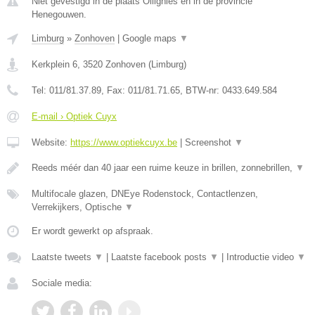
Niet gevestigd in de plaats Ollignies en in de provincie
Henegouwen.
Limburg
»
Zonhoven
|
Google maps
▼
Kerkplein 6
,
3520
Zonhoven
(
Limburg
)
Tel:
011/81.37.89
, Fax:
011/81.71.65
, BTW-nr:
0433.649.584
E-mail › Optiek Cuyx
Website:
https://www.optiekcuyx.be
|
Screenshot
▼
Reeds méér dan 40 jaar een ruime keuze in brillen, zonnebrillen,
▼
Multifocale glazen, DNEye Rodenstock, Contactlenzen,
Verrekijkers, Optische
▼
Er wordt gewerkt op afspraak.
Laatste tweets
▼
|
Laatste facebook posts
▼
|
Introductie video
▼
Sociale media: