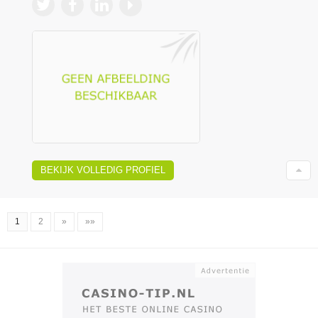
BEKIJK VOLLEDIG PROFIEL
1
2
»
»»