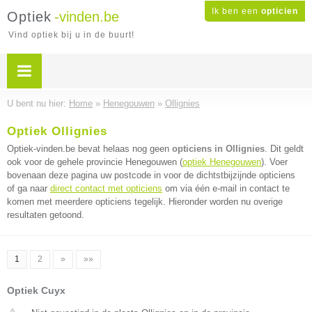
Ik ben een
opticien
Optiek
-vinden.be
Vind optiek bij u in de buurt!
U bent nu hier:
Home
»
Henegouwen
»
Ollignies
Optiek Ollignies
Optiek-vinden.be bevat helaas nog geen
opticiens in Ollignies
. Dit geldt
ook voor de gehele provincie Henegouwen (
optiek Henegouwen
). Voer
bovenaan deze pagina uw postcode in voor de dichtstbijzijnde opticiens
of ga naar
direct contact met opticiens
om via één e-mail in contact te
komen met meerdere opticiens tegelijk. Hieronder worden nu overige
resultaten getoond.
1
2
»
»»
Optiek Cuyx