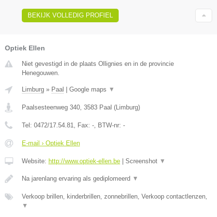
BEKIJK VOLLEDIG PROFIEL
Optiek Ellen
Niet gevestigd in de plaats Ollignies en in de provincie
Henegouwen.
Limburg
»
Paal
|
Google maps
▼
Paalsesteenweg 340
,
3583
Paal
(
Limburg
)
Tel:
0472/17.54.81
, Fax:
-
, BTW-nr:
-
E-mail › Optiek Ellen
Website:
http://www.optiek-ellen.be
|
Screenshot
▼
Na jarenlang ervaring als gediplomeerd
▼
Verkoop brillen, kinderbrillen, zonnebrillen, Verkoop contactlenzen,
▼