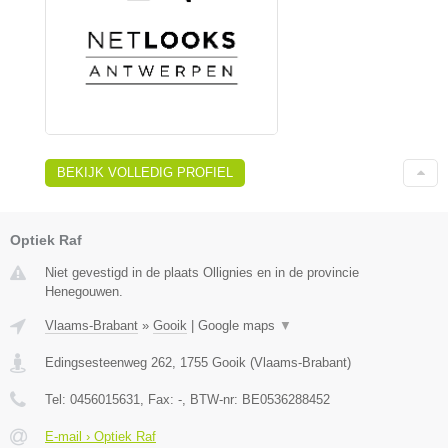
BEKIJK VOLLEDIG PROFIEL
Optiek Raf
Niet gevestigd in de plaats Ollignies en in de provincie
Henegouwen.
Vlaams-Brabant
»
Gooik
|
Google maps
▼
Edingsesteenweg 262
,
1755
Gooik
(
Vlaams-Brabant
)
Tel:
0456015631
, Fax:
-
, BTW-nr:
BE0536288452
E-mail › Optiek Raf