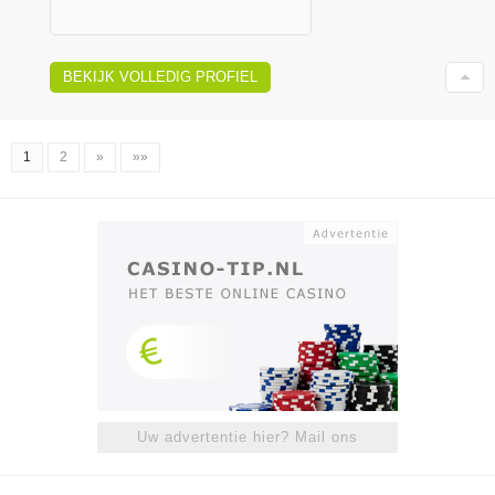
BEKIJK VOLLEDIG PROFIEL
1
2
»
»»
Uw advertentie hier? Mail ons