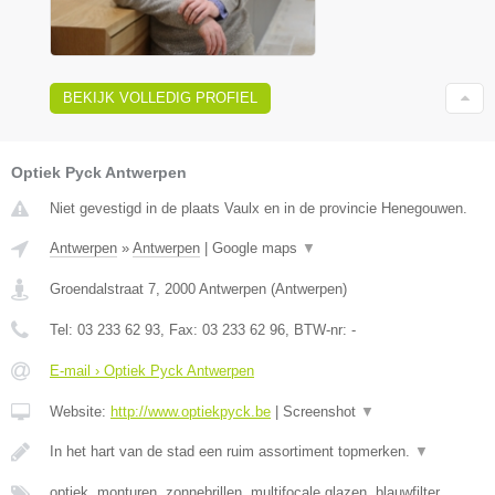
BEKIJK VOLLEDIG PROFIEL
Optiek Pyck Antwerpen
Niet gevestigd in de plaats Vaulx en in de provincie Henegouwen.
Antwerpen
»
Antwerpen
|
Google maps
▼
Groendalstraat 7
,
2000
Antwerpen
(
Antwerpen
)
Tel:
03 233 62 93
, Fax:
03 233 62 96
, BTW-nr:
-
E-mail › Optiek Pyck Antwerpen
Website:
http://www.optiekpyck.be
|
Screenshot
▼
In het hart van de stad een ruim assortiment topmerken.
▼
optiek, monturen, zonnebrillen, multifocale glazen, blauwfilter