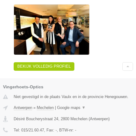
BEKIJK VOLLEDIG PROFIEL
Vingerhoets-Optics
Niet gevestigd in de plaats Vaulx en in de provincie Henegouwen.
Antwerpen
»
Mechelen
|
Google maps
▼
Désiré Boucherystraat 24
,
2800
Mechelen
(
Antwerpen
)
Tel:
015/21.60.47
, Fax:
-
, BTW-nr:
-