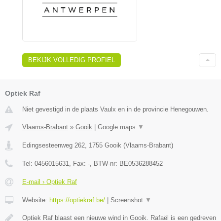
BEKIJK VOLLEDIG PROFIEL
Optiek Raf
Niet gevestigd in de plaats Vaulx en in de provincie Henegouwen.
Vlaams-Brabant
»
Gooik
|
Google maps
▼
Edingsesteenweg 262
,
1755
Gooik
(
Vlaams-Brabant
)
Tel:
0456015631
, Fax:
-
, BTW-nr:
BE0536288452
E-mail › Optiek Raf
Website:
https://optiekraf.be/
|
Screenshot
▼
Optiek Raf blaast een nieuwe wind in Gooik. Rafaël is een gedreven