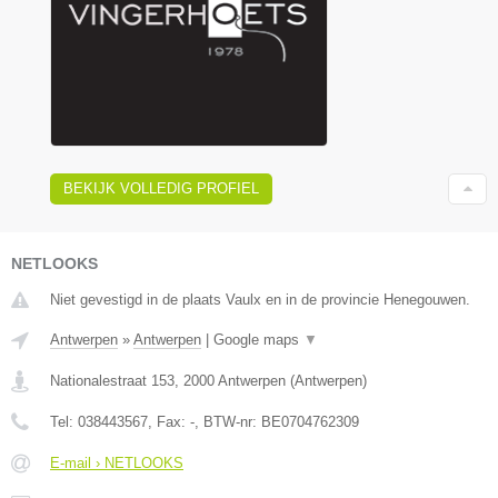
BEKIJK VOLLEDIG PROFIEL
NETLOOKS
Niet gevestigd in de plaats Vaulx en in de provincie Henegouwen.
Antwerpen
»
Antwerpen
|
Google maps
▼
Nationalestraat 153
,
2000
Antwerpen
(
Antwerpen
)
Tel:
038443567
, Fax:
-
, BTW-nr:
BE0704762309
E-mail › NETLOOKS