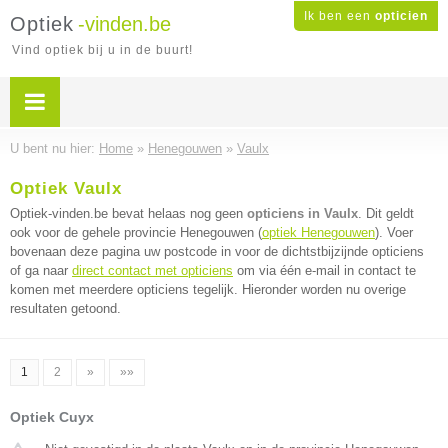
Ik ben een
opticien
Optiek
-vinden.be
Vind optiek bij u in de buurt!
U bent nu hier:
Home
»
Henegouwen
»
Vaulx
Optiek Vaulx
Optiek-vinden.be bevat helaas nog geen
opticiens in Vaulx
. Dit geldt
ook voor de gehele provincie Henegouwen (
optiek Henegouwen
). Voer
bovenaan deze pagina uw postcode in voor de dichtstbijzijnde opticiens
of ga naar
direct contact met opticiens
om via één e-mail in contact te
komen met meerdere opticiens tegelijk. Hieronder worden nu overige
resultaten getoond.
1
2
»
»»
Optiek Cuyx