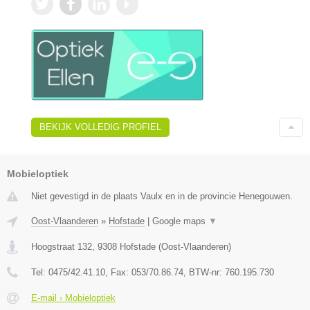
BEKIJK VOLLEDIG PROFIEL
Mobieloptiek
Niet gevestigd in de plaats Vaulx en in de provincie Henegouwen.
Oost-Vlaanderen
»
Hofstade
|
Google maps
▼
Hoogstraat 132
,
9308
Hofstade
(
Oost-Vlaanderen
)
Tel:
0475/42.41.10
, Fax:
053/70.86.74
, BTW-nr:
760.195.730
E-mail › Mobieloptiek