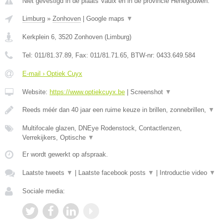
Niet gevestigd in de plaats Vaulx en in de provincie Henegouwen.
Limburg
»
Zonhoven
|
Google maps
▼
Kerkplein 6
,
3520
Zonhoven
(
Limburg
)
Tel:
011/81.37.89
, Fax:
011/81.71.65
, BTW-nr:
0433.649.584
E-mail › Optiek Cuyx
Website:
https://www.optiekcuyx.be
|
Screenshot
▼
Reeds méér dan 40 jaar een ruime keuze in brillen, zonnebrillen,
▼
Multifocale glazen, DNEye Rodenstock, Contactlenzen,
Verrekijkers, Optische
▼
Er wordt gewerkt op afspraak.
Laatste tweets
▼
|
Laatste facebook posts
▼
|
Introductie video
▼
Sociale media: