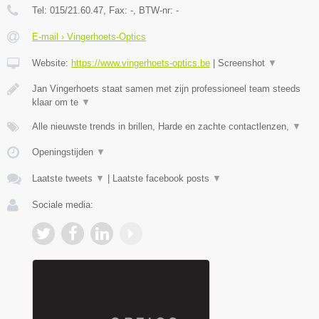
Tel:
015/21.60.47
, Fax:
-
, BTW-nr:
-
E-mail › Vingerhoets-Optics
Website:
https://www.vingerhoets-optics.be
|
Screenshot
▼
Jan Vingerhoets staat samen met zijn professioneel team steeds
klaar om te
▼
Alle nieuwste trends in brillen, Harde en zachte contactlenzen,
▼
Openingstijden
▼
Laatste tweets
▼
|
Laatste facebook posts
▼
Sociale media: