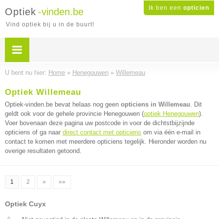
Ik ben een
opticien
Optiek
-vinden.be
Vind optiek bij u in de buurt!
U bent nu hier:
Home
»
Henegouwen
»
Willemeau
Optiek Willemeau
Optiek-vinden.be bevat helaas nog geen
opticiens in Willemeau
. Dit
geldt ook voor de gehele provincie Henegouwen (
optiek Henegouwen
).
Voer bovenaan deze pagina uw postcode in voor de dichtstbijzijnde
opticiens of ga naar
direct contact met opticiens
om via één e-mail in
contact te komen met meerdere opticiens tegelijk. Hieronder worden nu
overige resultaten getoond.
1
2
»
»»
Optiek Cuyx