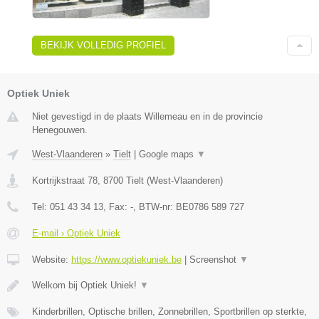
BEKIJK VOLLEDIG PROFIEL
Optiek Uniek
Niet gevestigd in de plaats Willemeau en in de provincie
Henegouwen.
West-Vlaanderen
»
Tielt
|
Google maps
▼
Kortrijkstraat 78
,
8700
Tielt
(
West-Vlaanderen
)
Tel:
051 43 34 13
, Fax:
-
, BTW-nr:
BE0786 589 727
E-mail › Optiek Uniek
Website:
https://www.optiekuniek.be
|
Screenshot
▼
Welkom bij Optiek Uniek!
▼
Kinderbrillen, Optische brillen, Zonnebrillen, Sportbrillen op sterkte,