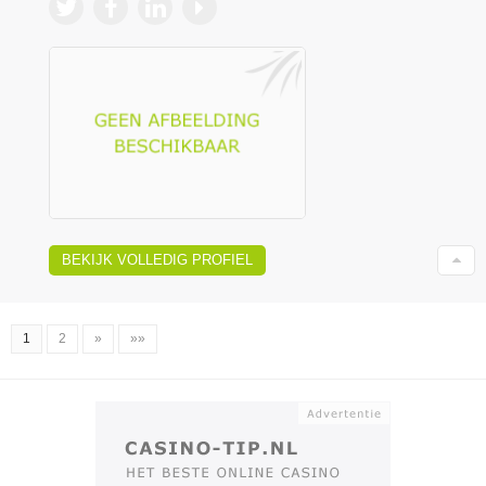
BEKIJK VOLLEDIG PROFIEL
1
2
»
»»