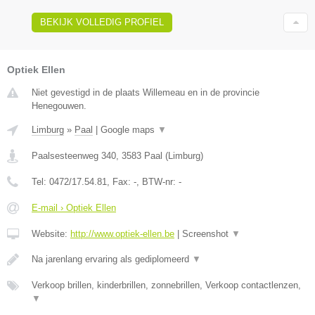
BEKIJK VOLLEDIG PROFIEL
Optiek Ellen
Niet gevestigd in de plaats Willemeau en in de provincie
Henegouwen.
Limburg
»
Paal
|
Google maps
▼
Paalsesteenweg 340
,
3583
Paal
(
Limburg
)
Tel:
0472/17.54.81
, Fax:
-
, BTW-nr:
-
E-mail › Optiek Ellen
Website:
http://www.optiek-ellen.be
|
Screenshot
▼
Na jarenlang ervaring als gediplomeerd
▼
Verkoop brillen, kinderbrillen, zonnebrillen, Verkoop contactlenzen,
▼