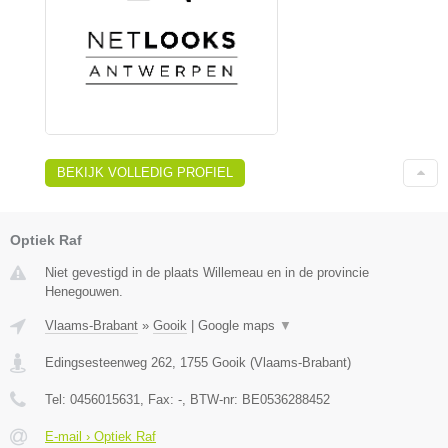
BEKIJK VOLLEDIG PROFIEL
Optiek Raf
Niet gevestigd in de plaats Willemeau en in de provincie
Henegouwen.
Vlaams-Brabant
»
Gooik
|
Google maps
▼
Edingsesteenweg 262
,
1755
Gooik
(
Vlaams-Brabant
)
Tel:
0456015631
, Fax:
-
, BTW-nr:
BE0536288452
E-mail › Optiek Raf