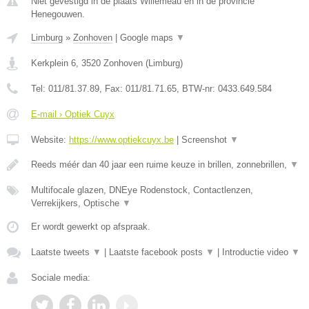
Niet gevestigd in de plaats Willemeau en in de provincie
Henegouwen.
Limburg
»
Zonhoven
|
Google maps
▼
Kerkplein 6
,
3520
Zonhoven
(
Limburg
)
Tel:
011/81.37.89
, Fax:
011/81.71.65
, BTW-nr:
0433.649.584
E-mail › Optiek Cuyx
Website:
https://www.optiekcuyx.be
|
Screenshot
▼
Reeds méér dan 40 jaar een ruime keuze in brillen, zonnebrillen,
▼
Multifocale glazen, DNEye Rodenstock, Contactlenzen,
Verrekijkers, Optische
▼
Er wordt gewerkt op afspraak.
Laatste tweets
▼
|
Laatste facebook posts
▼
|
Introductie video
▼
Sociale media: