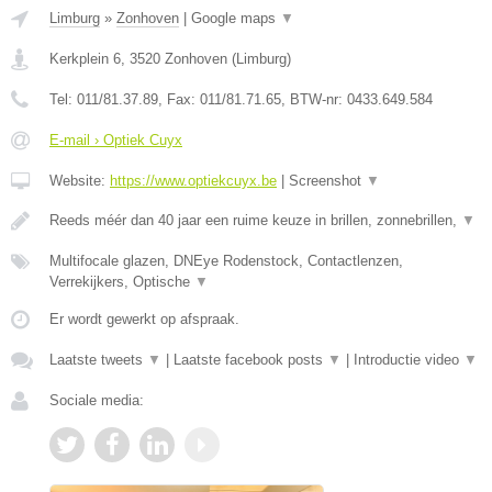
Limburg
»
Zonhoven
|
Google maps
▼
Kerkplein 6
,
3520
Zonhoven
(
Limburg
)
Tel:
011/81.37.89
, Fax:
011/81.71.65
, BTW-nr:
0433.649.584
E-mail › Optiek Cuyx
Website:
https://www.optiekcuyx.be
|
Screenshot
▼
Reeds méér dan 40 jaar een ruime keuze in brillen, zonnebrillen,
▼
Multifocale glazen, DNEye Rodenstock, Contactlenzen,
Verrekijkers, Optische
▼
Er wordt gewerkt op afspraak.
Laatste tweets
▼
|
Laatste facebook posts
▼
|
Introductie video
▼
Sociale media: