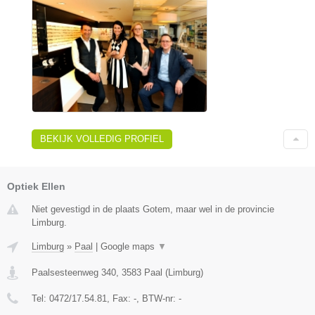
BEKIJK VOLLEDIG PROFIEL
Optiek Ellen
Niet gevestigd in de plaats Gotem, maar wel in de provincie
Limburg.
Limburg
»
Paal
|
Google maps
▼
Paalsesteenweg 340
,
3583
Paal
(
Limburg
)
Tel:
0472/17.54.81
, Fax:
-
, BTW-nr:
-