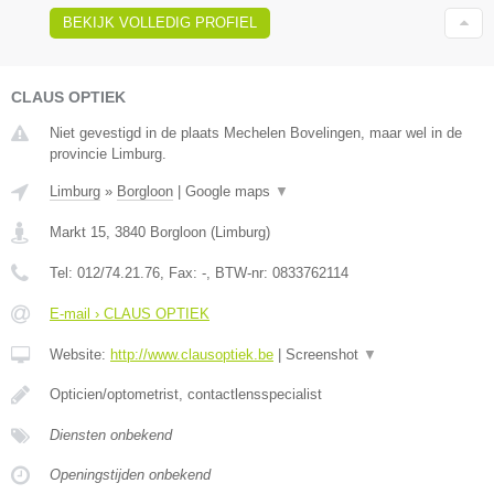
BEKIJK VOLLEDIG PROFIEL
CLAUS OPTIEK
Niet gevestigd in de plaats Mechelen Bovelingen, maar wel in de
provincie Limburg.
Limburg
»
Borgloon
|
Google maps
▼
Markt 15
,
3840
Borgloon
(
Limburg
)
Tel:
012/74.21.76
, Fax:
-
, BTW-nr:
0833762114
E-mail › CLAUS OPTIEK
Website:
http://www.clausoptiek.be
|
Screenshot
▼
Opticien/optometrist, contactlensspecialist
Diensten onbekend
Openingstijden onbekend