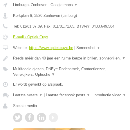
Limburg
»
Zonhoven
|
Google maps
▼
Kerkplein 6
,
3520
Zonhoven
(
Limburg
)
Tel:
011/81.37.89
, Fax:
011/81.71.65
, BTW-nr:
0433.649.584
E-mail › Optiek Cuyx
Website:
https://www.optiekcuyx.be
|
Screenshot
▼
Reeds méér dan 40 jaar een ruime keuze in brillen, zonnebrillen,
▼
Multifocale glazen, DNEye Rodenstock, Contactlenzen,
Verrekijkers, Optische
▼
Er wordt gewerkt op afspraak.
Laatste tweets
▼
|
Laatste facebook posts
▼
|
Introductie video
▼
Sociale media: