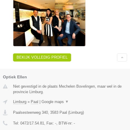
BEKIJK VOLLEDIG PROFIEL
Optiek Ellen
Niet gevestigd in de plaats Mechelen Bovelingen, maar wel in de
provincie Limburg.
Limburg
»
Paal
|
Google maps
▼
Paalsesteenweg 340
,
3583
Paal
(
Limburg
)
Tel:
0472/17.54.81
, Fax:
-
, BTW-nr:
-