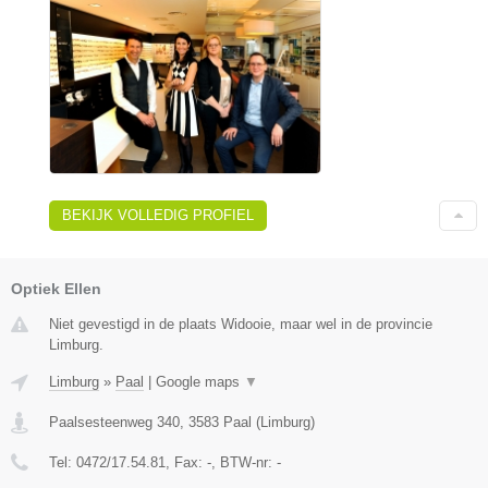
BEKIJK VOLLEDIG PROFIEL
Optiek Ellen
Niet gevestigd in de plaats Widooie, maar wel in de provincie
Limburg.
Limburg
»
Paal
|
Google maps
▼
Paalsesteenweg 340
,
3583
Paal
(
Limburg
)
Tel:
0472/17.54.81
, Fax:
-
, BTW-nr:
-