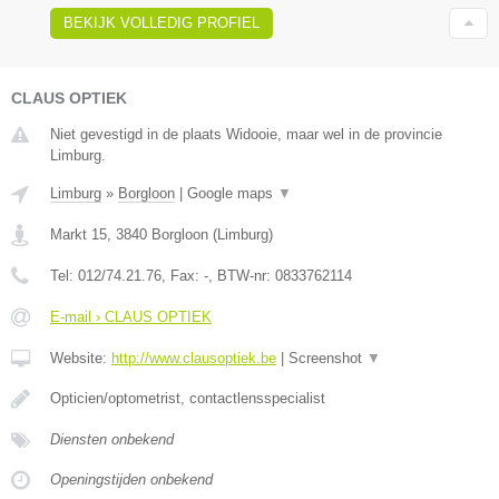
BEKIJK VOLLEDIG PROFIEL
CLAUS OPTIEK
Niet gevestigd in de plaats Widooie, maar wel in de provincie
Limburg.
Limburg
»
Borgloon
|
Google maps
▼
Markt 15
,
3840
Borgloon
(
Limburg
)
Tel:
012/74.21.76
, Fax:
-
, BTW-nr:
0833762114
E-mail › CLAUS OPTIEK
Website:
http://www.clausoptiek.be
|
Screenshot
▼
Opticien/optometrist, contactlensspecialist
Diensten onbekend
Openingstijden onbekend