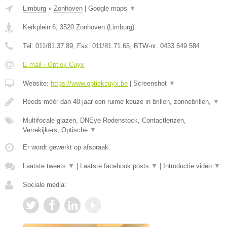
Limburg
»
Zonhoven
|
Google maps
▼
Kerkplein 6
,
3520
Zonhoven
(
Limburg
)
Tel:
011/81.37.89
, Fax:
011/81.71.65
, BTW-nr:
0433.649.584
E-mail › Optiek Cuyx
Website:
https://www.optiekcuyx.be
|
Screenshot
▼
Reeds méér dan 40 jaar een ruime keuze in brillen, zonnebrillen,
▼
Multifocale glazen, DNEye Rodenstock, Contactlenzen,
Verrekijkers, Optische
▼
Er wordt gewerkt op afspraak.
Laatste tweets
▼
|
Laatste facebook posts
▼
|
Introductie video
▼
Sociale media: