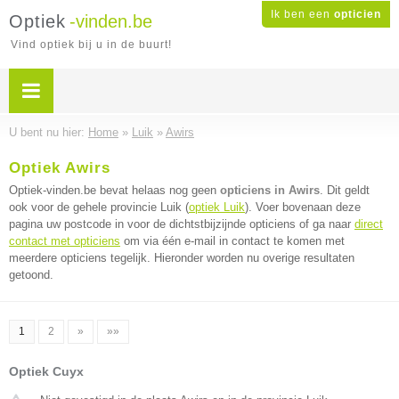
Ik ben een
opticien
Optiek
-vinden.be
Vind optiek bij u in de buurt!
U bent nu hier:
Home
»
Luik
»
Awirs
Optiek Awirs
Optiek-vinden.be bevat helaas nog geen
opticiens in Awirs
. Dit geldt
ook voor de gehele provincie Luik (
optiek Luik
). Voer bovenaan deze
pagina uw postcode in voor de dichtstbijzijnde opticiens of ga naar
direct
contact met opticiens
om via één e-mail in contact te komen met
meerdere opticiens tegelijk. Hieronder worden nu overige resultaten
getoond.
1
2
»
»»
Optiek Cuyx