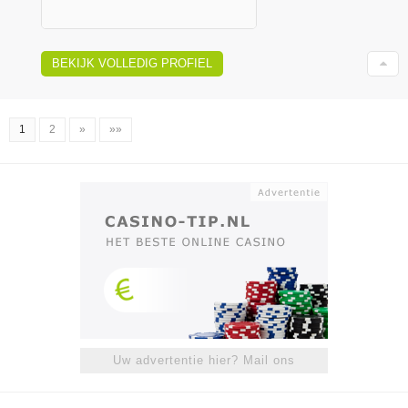
BEKIJK VOLLEDIG PROFIEL
1
2
»
»»
Uw advertentie hier? Mail ons