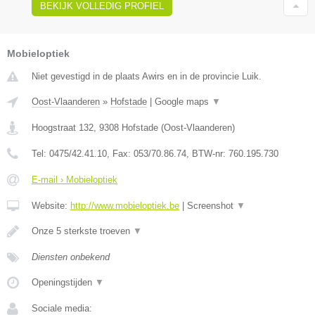
BEKIJK VOLLEDIG PROFIEL
Mobieloptiek
Niet gevestigd in de plaats Awirs en in de provincie Luik.
Oost-Vlaanderen
»
Hofstade
|
Google maps
▼
Hoogstraat 132
,
9308
Hofstade
(
Oost-Vlaanderen
)
Tel:
0475/42.41.10
, Fax:
053/70.86.74
, BTW-nr:
760.195.730
E-mail › Mobieloptiek
Website:
http://www.mobieloptiek.be
|
Screenshot
▼
Onze 5 sterkste troeven
▼
Diensten onbekend
Openingstijden
▼
Sociale media: