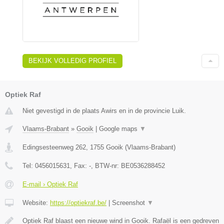
BEKIJK VOLLEDIG PROFIEL
Optiek Raf
Niet gevestigd in de plaats Awirs en in de provincie Luik.
Vlaams-Brabant
»
Gooik
|
Google maps
▼
Edingsesteenweg 262
,
1755
Gooik
(
Vlaams-Brabant
)
Tel:
0456015631
, Fax:
-
, BTW-nr:
BE0536288452
E-mail › Optiek Raf
Website:
https://optiekraf.be/
|
Screenshot
▼
Optiek Raf blaast een nieuwe wind in Gooik. Rafaël is een gedreven