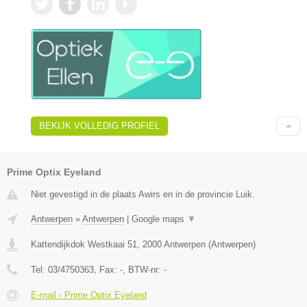
BEKIJK VOLLEDIG PROFIEL
Prime Optix Eyeland
Niet gevestigd in de plaats Awirs en in de provincie Luik.
Antwerpen
»
Antwerpen
|
Google maps
▼
Kattendijkdok Westkaai 51
,
2000
Antwerpen
(
Antwerpen
)
Tel:
03/4750363
, Fax:
-
, BTW-nr:
-
E-mail › Prime Optix Eyeland