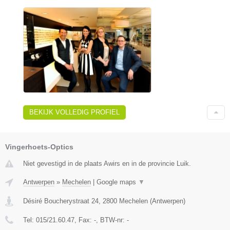
BEKIJK VOLLEDIG PROFIEL
Vingerhoets-Optics
Niet gevestigd in de plaats Awirs en in de provincie Luik.
Antwerpen
»
Mechelen
|
Google maps
▼
Désiré Boucherystraat 24
,
2800
Mechelen
(
Antwerpen
)
Tel:
015/21.60.47
, Fax:
-
, BTW-nr:
-