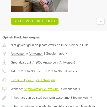
BEKIJK VOLLEDIG PROFIEL
Optiek Pyck Antwerpen
Niet gevestigd in de plaats Awirs en in de provincie Luik.
Antwerpen
»
Antwerpen
|
Google maps
▼
Groendalstraat 7
,
2000
Antwerpen
(
Antwerpen
)
Tel:
03 233 62 93
, Fax:
03 233 62 96
, BTW-nr:
-
E-mail › Optiek Pyck Antwerpen
Website:
http://www.optiekpyck.be
|
Screenshot
▼
In het hart van de stad een ruim assortiment topmerken.
▼
optiek, monturen, zonnebrillen, multifocale glazen, blauwfilter