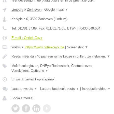
Niet gevestigd in de plaats Awirs en in de provincie Luik.
Limburg
»
Zonhoven
|
Google maps
▼
Kerkplein 6
,
3520
Zonhoven
(
Limburg
)
Tel:
011/81.37.89
, Fax:
011/81.71.65
, BTW-nr:
0433.649.584
E-mail › Optiek Cuyx
Website:
https://www.optiekcuyx.be
|
Screenshot
▼
Reeds méér dan 40 jaar een ruime keuze in brillen, zonnebrillen,
▼
Multifocale glazen, DNEye Rodenstock, Contactlenzen,
Verrekijkers, Optische
▼
Er wordt gewerkt op afspraak.
Laatste tweets
▼
|
Laatste facebook posts
▼
|
Introductie video
▼
Sociale media: