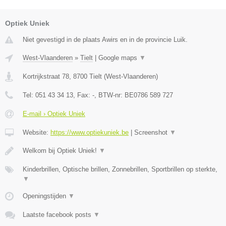
Optiek Uniek
Niet gevestigd in de plaats Awirs en in de provincie Luik.
West-Vlaanderen
»
Tielt
|
Google maps
▼
Kortrijkstraat 78
,
8700
Tielt
(
West-Vlaanderen
)
Tel:
051 43 34 13
, Fax:
-
, BTW-nr:
BE0786 589 727
E-mail › Optiek Uniek
Website:
https://www.optiekuniek.be
|
Screenshot
▼
Welkom bij Optiek Uniek!
▼
Kinderbrillen, Optische brillen, Zonnebrillen, Sportbrillen op sterkte,
▼
Openingstijden
▼
Laatste facebook posts
▼