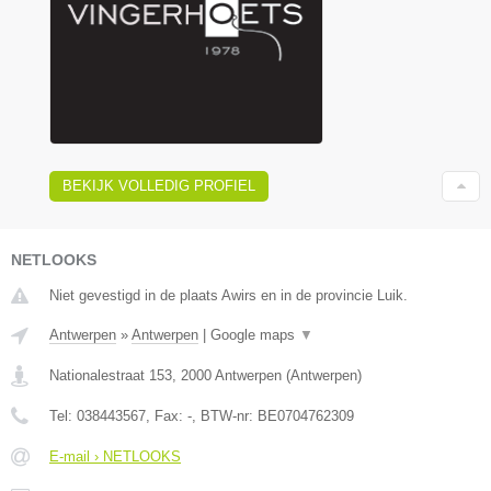
BEKIJK VOLLEDIG PROFIEL
NETLOOKS
Niet gevestigd in de plaats Awirs en in de provincie Luik.
Antwerpen
»
Antwerpen
|
Google maps
▼
Nationalestraat 153
,
2000
Antwerpen
(
Antwerpen
)
Tel:
038443567
, Fax:
-
, BTW-nr:
BE0704762309
E-mail › NETLOOKS