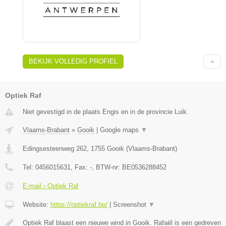
BEKIJK VOLLEDIG PROFIEL
Optiek Raf
Niet gevestigd in de plaats Engis en in de provincie Luik.
Vlaams-Brabant
»
Gooik
|
Google maps
▼
Edingsesteenweg 262
,
1755
Gooik
(
Vlaams-Brabant
)
Tel:
0456015631
, Fax:
-
, BTW-nr:
BE0536288452
E-mail › Optiek Raf
Website:
https://optiekraf.be/
|
Screenshot
▼
Optiek Raf blaast een nieuwe wind in Gooik. Rafaël is een gedreven