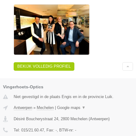
BEKIJK VOLLEDIG PROFIEL
Vingerhoets-Optics
Niet gevestigd in de plaats Engis en in de provincie Luik.
Antwerpen
»
Mechelen
|
Google maps
▼
Désiré Boucherystraat 24
,
2800
Mechelen
(
Antwerpen
)
Tel:
015/21.60.47
, Fax:
-
, BTW-nr:
-