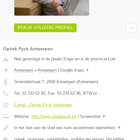
BEKIJK VOLLEDIG PROFIEL
Optiek Pyck Antwerpen
Niet gevestigd in de plaats Engis en in de provincie Luik.
Antwerpen
»
Antwerpen
|
Google maps
▼
Groendalstraat 7
,
2000
Antwerpen
(
Antwerpen
)
Tel:
03 233 62 93
, Fax:
03 233 62 96
, BTW-nr:
-
E-mail › Optiek Pyck Antwerpen
Website:
http://www.optiekpyck.be
|
Screenshot
▼
In het hart van de stad een ruim assortiment topmerken.
▼
optiek, monturen, zonnebrillen, multifocale glazen, blauwfilter