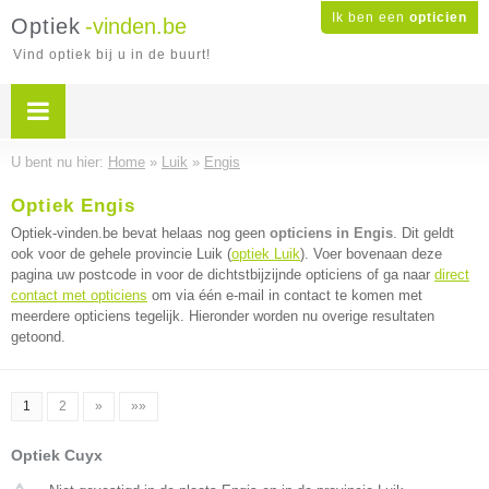
Ik ben een
opticien
Optiek
-vinden.be
Vind optiek bij u in de buurt!
U bent nu hier:
Home
»
Luik
»
Engis
Optiek Engis
Optiek-vinden.be bevat helaas nog geen
opticiens in Engis
. Dit geldt
ook voor de gehele provincie Luik (
optiek Luik
). Voer bovenaan deze
pagina uw postcode in voor de dichtstbijzijnde opticiens of ga naar
direct
contact met opticiens
om via één e-mail in contact te komen met
meerdere opticiens tegelijk. Hieronder worden nu overige resultaten
getoond.
1
2
»
»»
Optiek Cuyx