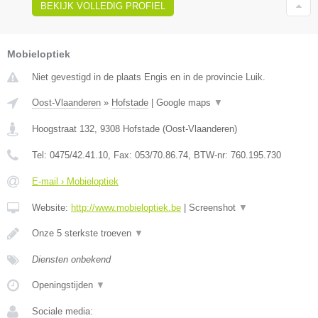
BEKIJK VOLLEDIG PROFIEL
Mobieloptiek
Niet gevestigd in de plaats Engis en in de provincie Luik.
Oost-Vlaanderen
»
Hofstade
|
Google maps
▼
Hoogstraat 132
,
9308
Hofstade
(
Oost-Vlaanderen
)
Tel:
0475/42.41.10
, Fax:
053/70.86.74
, BTW-nr:
760.195.730
E-mail › Mobieloptiek
Website:
http://www.mobieloptiek.be
|
Screenshot
▼
Onze 5 sterkste troeven
▼
Diensten onbekend
Openingstijden
▼
Sociale media: