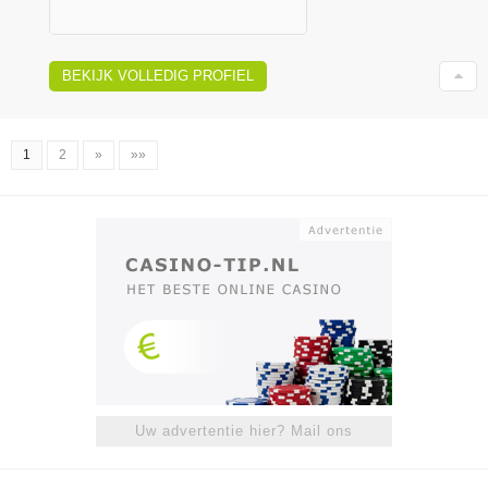
BEKIJK VOLLEDIG PROFIEL
1
2
»
»»
Uw advertentie hier? Mail ons