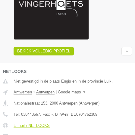
BEKIJK VOLLEDIG PROFIEL
NETLOOKS
Niet gevestigd in de plaats Engis en in de provincie Luik.
Antwerpen
»
Antwerpen
|
Google maps
▼
Nationalestraat 153
,
2000
Antwerpen
(
Antwerpen
)
Tel:
038443567
, Fax:
-
, BTW-nr:
BE0704762309
E-mail › NETLOOKS