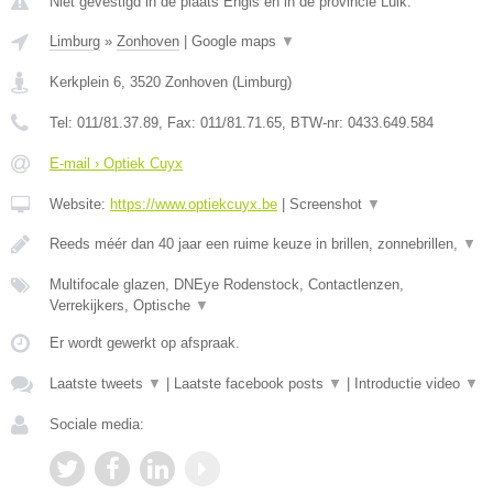
Niet gevestigd in de plaats Engis en in de provincie Luik.
Limburg
»
Zonhoven
|
Google maps
▼
Kerkplein 6
,
3520
Zonhoven
(
Limburg
)
Tel:
011/81.37.89
, Fax:
011/81.71.65
, BTW-nr:
0433.649.584
E-mail › Optiek Cuyx
Website:
https://www.optiekcuyx.be
|
Screenshot
▼
Reeds méér dan 40 jaar een ruime keuze in brillen, zonnebrillen,
▼
Multifocale glazen, DNEye Rodenstock, Contactlenzen,
Verrekijkers, Optische
▼
Er wordt gewerkt op afspraak.
Laatste tweets
▼
|
Laatste facebook posts
▼
|
Introductie video
▼
Sociale media: