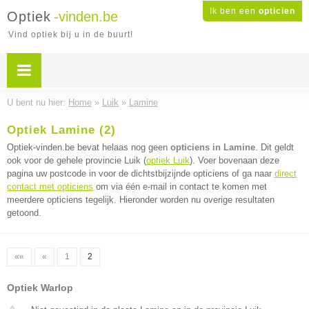
Ik ben een
opticien
Optiek
-vinden.be
Vind optiek bij u in de buurt!
U bent nu hier:
Home
»
Luik
»
Lamine
Optiek Lamine (2)
Optiek-vinden.be bevat helaas nog geen
opticiens in Lamine
. Dit geldt
ook voor de gehele provincie Luik (
optiek Luik
). Voer bovenaan deze
pagina uw postcode in voor de dichtstbijzijnde opticiens of ga naar
direct
contact met opticiens
om via één e-mail in contact te komen met
meerdere opticiens tegelijk. Hieronder worden nu overige resultaten
getoond.
««
«
1
2
Optiek Warlop