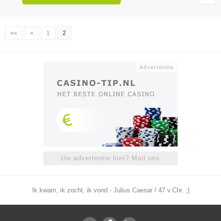
««
«
1
2
Uw advertentie hier? Mail ons
Ik kwam, ik zocht, ik vond - Julius Caesar / 47 v.Chr. ;)