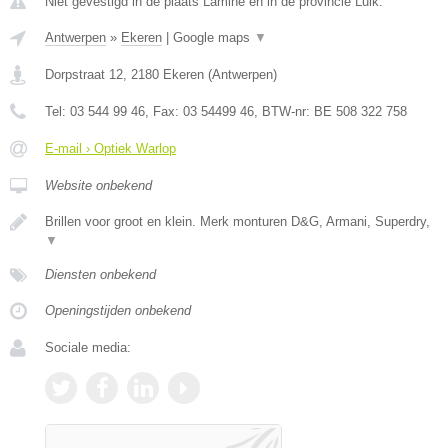
Niet gevestigd in de plaats Lamine en in de provincie Luik.
Antwerpen
»
Ekeren
|
Google maps
▼
Dorpstraat 12
,
2180
Ekeren
(
Antwerpen
)
Tel:
03 544 99 46
, Fax:
03 54499 46
, BTW-nr:
BE 508 322 758
E-mail › Optiek Warlop
Website onbekend
Brillen voor groot en klein. Merk monturen D&G, Armani, Superdry,
▼
Diensten onbekend
Openingstijden onbekend
Sociale media: